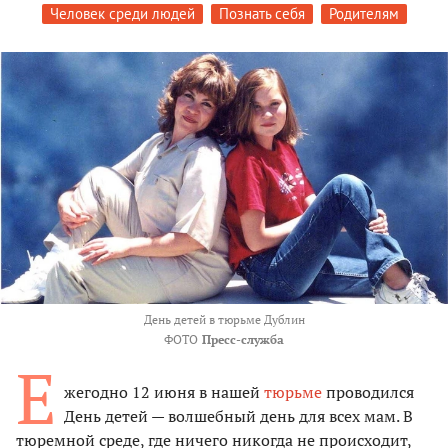
Человек среди людей
Познать себя
Родителям
День детей в тюрьме Дублин
ФОТО
Пресс-служба
Е
жегодно 12 июня в нашей
тюрьме
проводился
День детей — волшебный день для всех мам. В
тюремной среде, где ничего никогда не происходит,