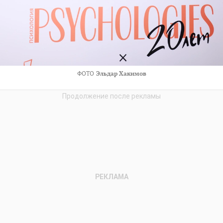
ФОТО
Эльдар Хакимов