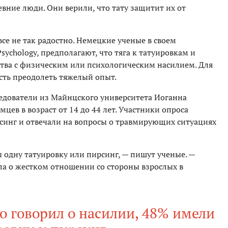
вние люди. Они верили, что тату защитит их от
все не так радостно. Немецкие ученые в своем
sychology, предполагают, что тяга к татуировкам и
ства с физическим или психологическим насилием. Для
сть преодолеть тяжелый опыт.
ледователи из Майнцского университета Иоганна
мцев в возраст от 14 до 44 лет. Участники опроса
ирсинг и отвечали на вопросы о травмирующих ситуациях
одну татуировку или пирсинг, — пишут ученые. —
а о жестком отношении со стороны взрослых в
то говорил о насилии, 48% имели