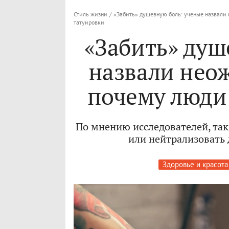
Стиль жизни
/
«Забить» душевную боль: ученые назвали
татуировки
«Забить» душ
назвали нео
почему люди
По мнению исследователей, так
или нейтрализовать 
Здоровье и красота