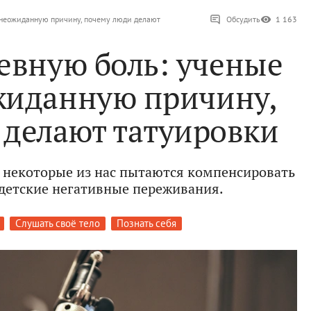
 неожиданную причину, почему люди делают
Обсудить
1 163
евную боль: ученые
жиданную причину,
 делают татуировки
 некоторые из нас пытаются компенсировать
детские негативные переживания.
Слушать своё тело
Познать себя