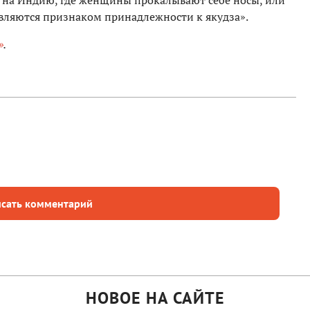
 на Индию, где женщины прокалывают себе носы, или
являются признаком принадлежности к якудза».
»
.
сать комментарий
НОВОЕ НА САЙТЕ