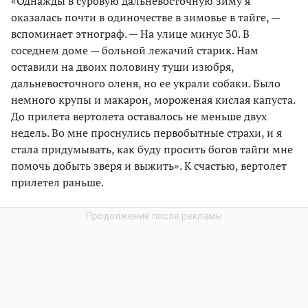
«Однажды в суровую дальневосточную зиму я
оказалась почти в одиночестве в зимовье в тайге, —
вспоминает этнограф. — На улице минус 30. В
соседнем доме — больной лежачий старик. Нам
оставили на двоих половину туши изюбря,
дальневосточного оленя, но ее украли собаки. Было
немного крупы и макарон, мороженая кислая капуста.
До прилета вертолета оставалось не меньше двух
недель. Во мне проснулись первобытные страхи, и я
стала придумывать, как буду просить богов тайги мне
помочь добыть зверя и выжить». К счастью, вертолет
прилетел раньше.