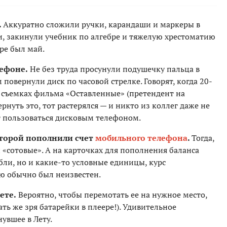
.
Аккуратно сложили ручки, карандаши и маркеры в
и, закинули учебник по алгебре и тяжелую хрестоматию
оре был май.
ефоне.
Не без труда просунули подушечку пальца в
 повернули диск по часовой стрелке. Говорят, когда 20-
 съемках фильма «Оставленные» (претендент на
рнуть это, тот растерялся — и никто из коллег даже не
ет пользоваться дисковым телефоном.
оторой пополнили счет
мобильного телефона
.
Тогда,
«сотовые». А на карточках для пополнения баланса
бли, но и какие-то условные единицы, курс
ю обычно был неизвестен.
ете.
Вероятно, чтобы перемотать ее на нужное место,
ть же зря батарейки в плеере!). Удивительное
увшее в Лету.