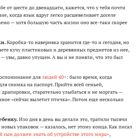
бе от шести до двенадцати, кажется, что у тебя почти
ние, когда язык вдруг легко расшевеливает доселе
емо — хотя большую часть жизни оно все-таки скорее
ки.
Коробка-то наверняка хранится где-то и сегодня, но
аете кучу пластиковых и деревянных предметов из нее,
 — увы, давно упущен. А вы и не поняли, что это был
оспоминание для
людей 40+
: было время, когда
ля снимка на паспорт. Прийти всей семьей,
 драпировки, старательно улыбаться и не моргать —
чное «сейчас вылетит птичка». Потом еще несколько
ебенку.
Изо дня в день вы делали это, тратили тысячи
 новых упаковок — казалось, нет этому конца. Как писал
й сын должен знать об устройстве этого мира»
,