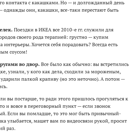
го контакта с какашками. Но — и долгожданный день
 — однажды они, какашки, все-таки перестают быть
елек.
Поездки в ИКЕА все 2010-е гг. служили для
родов своего рода терапией: грустно — купим
 интерьеры. Хочется себя порадовать? Всегда есть
ным соусом!
ругами во двор.
Все было как обычно: вы встретились
ке, узнали, у кого как дела, сходили за мороженым,
ударили палкой крапиву (но это неточно). А потом —
сь.
ли вы постарше, то ради этого пришлось прогуляться к
 то и вовсе в переговорный пункт — если звонок
. Если вы помладше, то это мог быть привычный-
ка улыбается, машет вам по видеосвязи рукой, просит
ий раз.