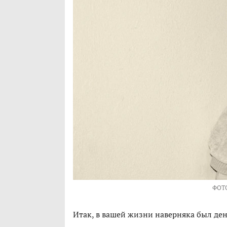
ФОТ
Итак, в вашей жизни наверняка был ден