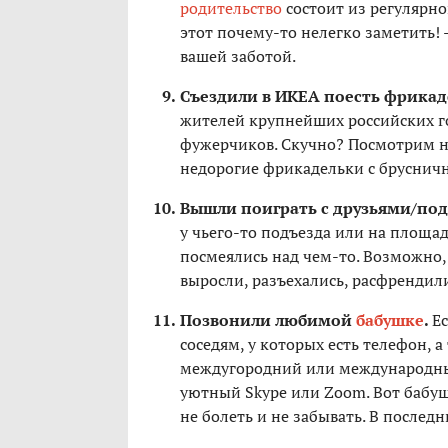
родительство
состоит из регулярно
этот почему-то нелегко заметить!
вашей заботой.
Съездили в ИКЕА поесть фрикад
жителей крупнейших российских го
фужерчиков. Скучно? Посмотрим на
недорогие фрикадельки с бруснич
Вышли поиграть с друзьями/под
у чьего-то подъезда или на площад
посмеялись над чем-то. Возможно, 
выросли, разъехались, расфрендили
Позвонили любимой
бабушке
.
Ес
соседям, у которых есть телефон, а
междугородний или международный
уютный Skype или Zoom. Вот бабуш
не болеть и не забывать. В последн