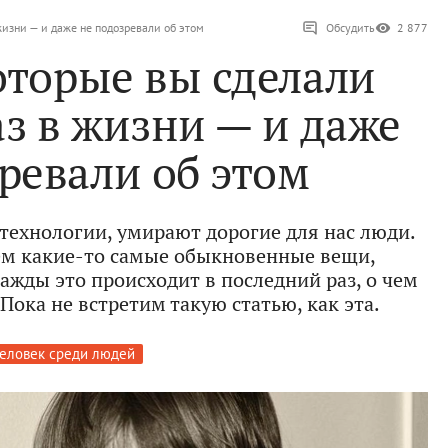
жизни — и даже не подозревали об этом
Обсудить
2 877
оторые вы сделали
з в жизни — и даже
ревали об этом
 технологии, умирают дорогие для нас люди.
м какие-то самые обыкновенные вещи,
жды это происходит в последний раз, о чем
Пока не встретим такую статью, как эта.
еловек среди людей