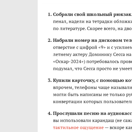
Собрали свой школьный рюкзак
пенал, надели на тетрадки обложк
по литературе. Скорее всего, на дв
Набрали номер на дисковом тел
отверстие с цифрой «9» и с усилием
летнему актеру Доминику Сесса на
«Оскар-2024») потребовалось прове
подумал, что Сесса просто не уме
Купили карточку, с помощью к
впрочем, телефоны чаще называли 
могли быть написаны не только ру
конвертации которых пользовател
Прослушали песню на аудиокасс
вы использовали карандаш (не сажа
тактильное ощущение
— вскоре кан