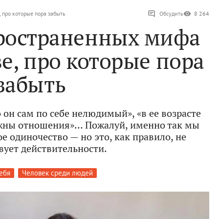
 про которые пора забыть
Обсудить
8 264
пространенных мифа
е, про которые пора
забыть
о он сам по себе нелюдимый», «в ее возрасте
ужны отношения»… Пожалуй, именно так мы
е одиночество — но это, как правило, не
вует действительности.
ебя
Человек среди людей