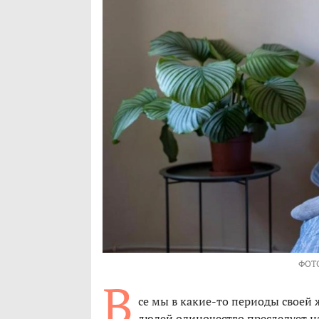
ФОТ
В
се мы в какие-то периоды своей
людей одиночество преследует н