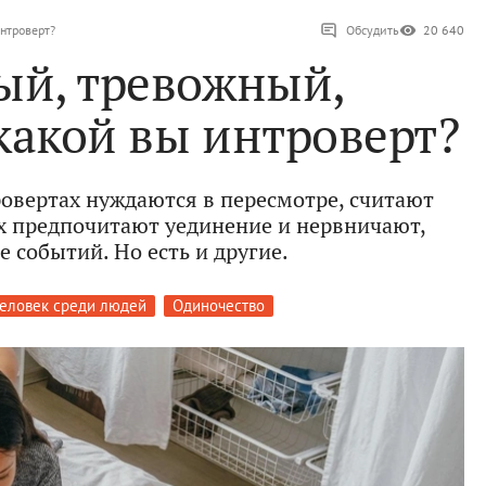
нтроверт?
Обсудить
20 640
ый, тревожный,
какой вы интроверт?
овертах нуждаются в пересмотре, считают
их предпочитают уединение и нервничают,
е событий. Но есть и другие.
еловек среди людей
Одиночество