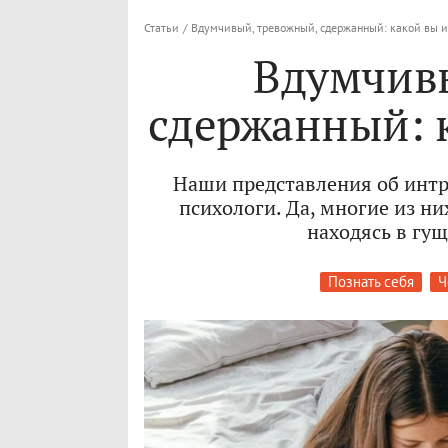
Статьи
/
Вдумчивый, тревожный, сдержанный: какой вы и
Вдумчив
сдержанный: 
Наши представления об интр
психологи. Да, многие из н
находясь в гущ
Познать себя
Ч