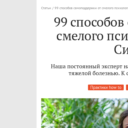
Статьи
/
99 способов самоподдержки от смелого психоло
99 способов
смелого пс
Си
Наша постоянный эксперт на
тяжелой болезнью. К 
Практики how to