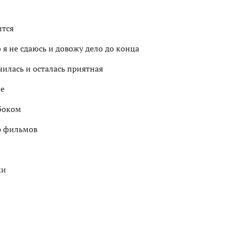
ится
о я не сдаюсь и довожу дело до конца
чилась и осталась приятная
не
 боком
р фильмов
ки