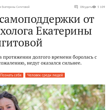
га Екатерины Сигитовой
Обсудить
5 109
 самоподдержки от
ихолога Екатерины
гитовой
 протяжении долгого времени боролась с
сожалению, недуг оказался сильнее.
Познать себя
Человек среди людей