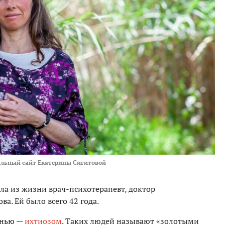
льный сайт Екатерины Сигитовой
ла из жизни врач-психотерапевт, доктор
а. Ей было всего 42 года.
знью —
ихтиозом
. Таких людей называют «золотыми