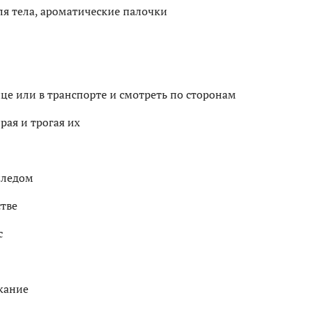
ля тела, ароматические палочки
лице или в транспорте и смотреть по сторонам
рая и трогая их
пледом
стве
с
кание