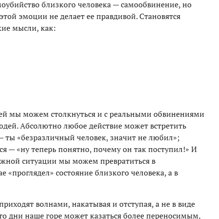
моубийство близкого человека — самообвинение, но
той эмоции не делает ее правдивой. Становятся
ие мысли, как:
тей мы можем столкнуться и с реальными обвинениями
людей. Абсолютно любое действие может встретить
— ты «безразличный человек, значит не любил»;
я — «ну теперь понятно, почему он так поступил!» И
ложной ситуации мы можем превратиться в
е «проглядел» состояние близкого человека, а в
риходят волнами, накатывая и отступая, а не в виде
то дни наше горе может казаться более переносимым,