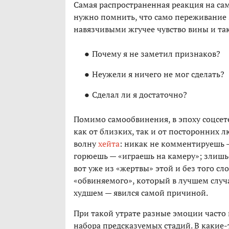
Самая распространенная реакция на са
нужно помнить, что само переживание э
навязчивыми жгучее чувство вины и так
Почему я не заметил признаков?
Неужели я ничего не мог сделать?
Сделал ли я достаточно?
Помимо самообвинения, в эпоху соцсе
как от близких, так и от посторонних 
волну
хейта
: никак не комментируешь 
горюешь — «играешь на камеру»; злишьс
вот уже из «жертвы» этой и без того с
«обвиняемого», который в лучшем случа
худшем — явился самой причиной.
При такой утрате разные эмоции часто п
набора предсказуемых стадий. В какие-