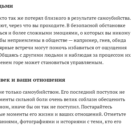
юдьми
кто так же потерял близкого в результате самоубийства.
ют, через что вы проходите. В безопасной обстановке
ься и более сложными эмоциями, о которых вы никому
 бы неприемлемы в обществе — например, гнев, обида
улярные встречи могут помочь избавиться от ощущения
 Общаясь с другими людьми и наблюдая за процессом их
менем горе может становиться управляемым.
овек и ваши отношения
не только самоубийством. Его последний поступок не
оменты сильной боли очень велик соблазн обесценить
ном, иначе бы он так не поступил. Постарайтесь
ные моменты его жизни и ваших отношений. Отметьте
аниями, фотографиями и историями с теми, кто его