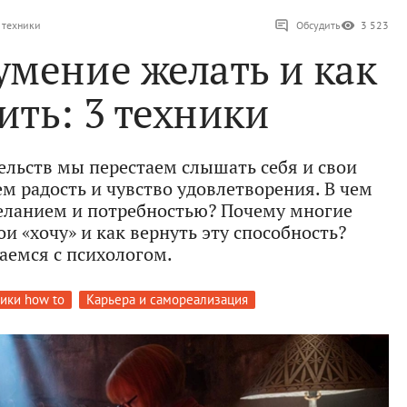
3 техники
Обсудить
3 523
умение желать и как
ить: 3 техники
тельств мы перестаем слышать себя и свои
ем радость и чувство удовлетворения. В чем
еланием и потребностью? Почему многие
и «хочу» и как вернуть эту способность?
аемся с психологом.
ики how to
Карьера и самореализация