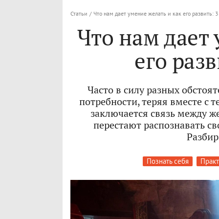
Статьи
/
Что нам дает умение желать и как его развить: 
Что нам дает 
его разв
Часто в силу разных обстоя
потребности, теряя вместе с т
заключается связь между ж
перестают распознавать сво
Разбир
Познать себя
Практ