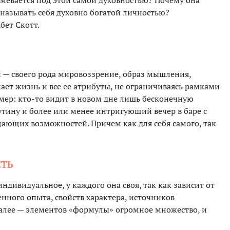
умевается под этой самой духовностью? Почему она
 называть себя духовно богатой личностью?
бет Скотт.
 — своего рода мировоззрение, образ мышления,
ает жизнь и все ее атрибуты, не ограничиваясь рамками
ер: кто-то видит в новом дне лишь бесконечную
утину и более или менее интригующий вечер в баре с
щающих возможностей. Причем как для себя самого, так
СТЬ
ндивидуальное, у каждого она своя, так как зависит от
нного опыта, свойств характера, источников
 далее — элементов «формулы» огромное множество, и