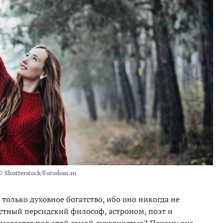
О
Shutterstock/Fotodom.ru
олько духовное богатство, ибо оно никогда не
естный персидский философ, астроном, поэт и