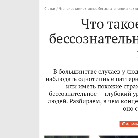
Статьи
/
Что такое коллективное бессознательное и как о
Что тако
бессознательн
В большинстве случаев у лю
наблюдать однотипные паттерны
или иметь похожие стра
бессознательное — глубокий у
людей. Разбираем, в чем конц
оно с
Фильм