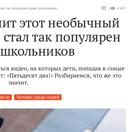
стал так популярен среди школьников
1
4 627
ачит этот необычный
 стал так популярен
 школьников
ься видео, на которых дети, попадая в самые
: «Пятьдесят два!» Разбираемся, что же это
значит.
ow to
Человек среди людей