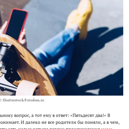
О
Shutterstock/Fotodom.ru
нику вопрос, а тот ему в ответ: «Пятьдесят два!» В
понимает. И далеко не все родители бы поняли, а в чем,