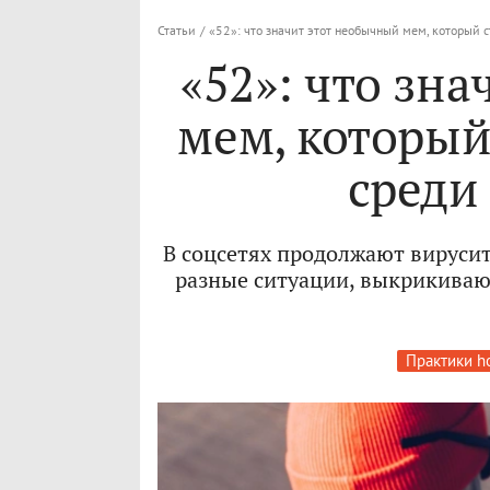
Статьи
/
«52»: что значит этот необычный мем, который 
«52»: что зн
мем, который
среди
В соцсетях продолжают вирусит
разные ситуации, выкрикивают
Практики h