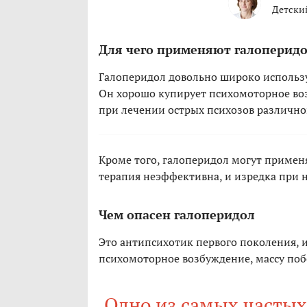
Детски
Для чего применяют галоперид
Галоперидол довольно широко использу
Он хорошо купирует психомоторное воз
при лечении острых психозов различно
Кроме того, галоперидол могут применя
терапия неэффективна, и изредка при н
Чем опасен галоперидол
Это антипсихотик первого поколения,
психомоторное возбуждение, массу по
Одно из самых частых