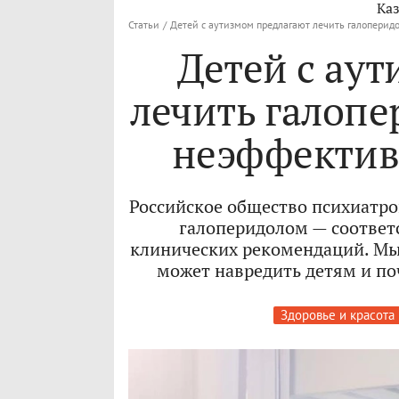
Каз
Статьи
/
Детей с аутизмом предлагают лечить галоперид
Детей с ау
лечить галопе
неэффектив
Российское общество психиатро
галоперидолом — соответ
клинических рекомендаций. Мы 
может навредить детям и по
Здоровье и красота