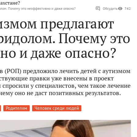
ахстане?
олом. Почему это неэффективно и даже опасно?
Обсудить
742
тизмом предлагают
ридолом. Почему это
но и даже опасно?
в (РОП) предложило лечить детей с аутизмом
ствующие правки уже внесены в проект
спросили у специалистов, чем такое лечение
чему оно не даст позитивных результатов.
Родителям
Человек среди людей