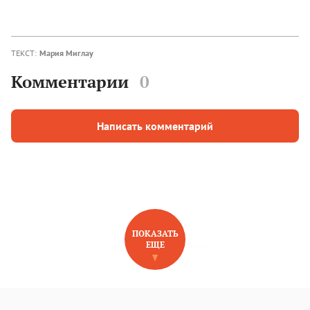
ТЕКСТ:
Мария Миглау
Комментарии
0
Написать комментарий
ПОКАЗАТЬ
ЕЩЕ
НОВОЕ НА САЙТЕ