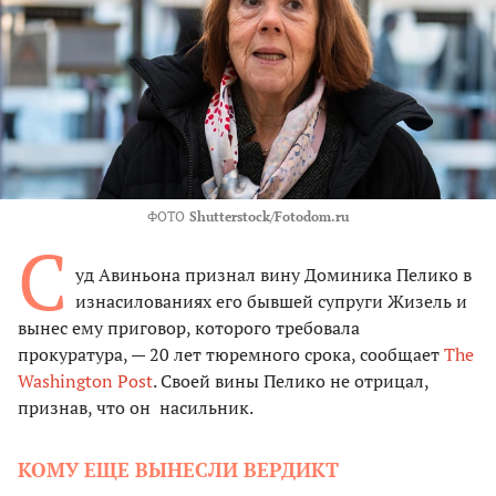
ФОТО
Shutterstock/Fotodom.ru
С
уд Авиньона признал вину Доминика Пелико в
изнасилованиях его бывшей супруги Жизель и
вынес ему приговор, которого требовала
прокуратура, — 20 лет тюремного срока, сообщает
The
Washington Post
. Своей вины Пелико не отрицал,
признав, что он насильник.
КОМУ ЕЩЕ ВЫНЕСЛИ ВЕРДИКТ