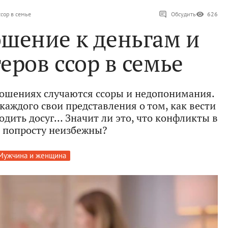
ссор в семье
Обсудить
626
ошение к деньгам и
еров ссор в семье
ношениях случаются ссоры и недопонимания.
каждого свои представления о том, как вести
одить досуг… Значит ли это, что конфликты в
 попросту неизбежны?
Мужчина и женщина