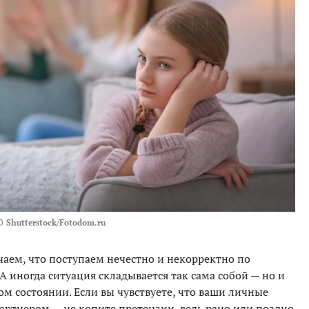
О
Shutterstock/Fotodom.ru
чаем, что поступаем нечестно и некорректно по
иногда ситуация складывается так сама собой — но и
ом состоянии. Если вы чувствуете, что ваши личные
партнером — не копите претензии, ведь рано или поздно