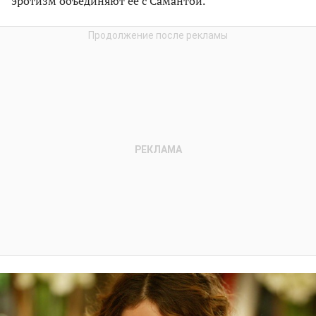
эротизм объединяют ее с Самантой.