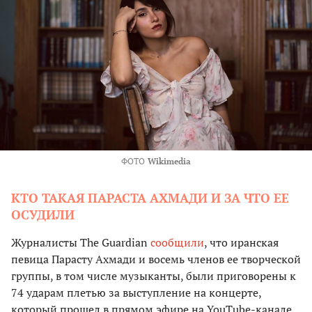
ФОТО
Wikimedia
КТО ТАКАЯ ПАРАСТА АХМАДИ И ЗА ЧТО ЕЕ
ОСУДИЛИ
Журналисты The Guardian
сообщили
, что иранская
певица Парасту Ахмади и восемь членов ее творческой
группы, в том числе музыканты, были приговорены к
74 ударам плетью за выступление на концерте,
который прошел в прямом эфире на YouTube-канале