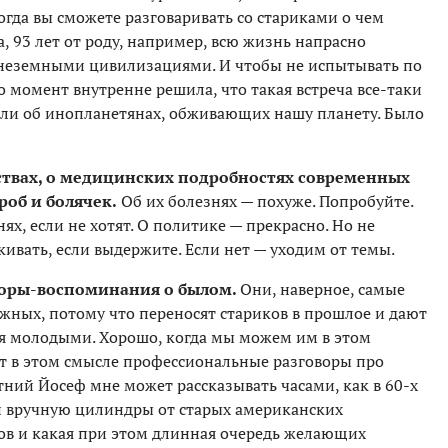
гда вы сможете разговаривать со стариками о чем
, 93 лет от роду, например, всю жизнь напрасно
 внеземными цивилизациями. И чтобы не испытывать по
о момент внутренне решила, что такая встреча все-таки
или об инопланетянах, обживающих нашу планету. Было
ствах, о медицинских подробностях современных
роб и болячек.
Об их болезнях — похуже. Попробуйте.
нях, если не хотят. О политике — прекрасно. Но не
ивать, если выдержите. Если нет — уходим от темы.
воры-воспоминания о былом.
Они, наверное, самые
жных, потому что переносят стариков в прошлое и дают
бя молодыми. Хорошо, когда мы можем им в этом
т в этом смысле профессиональные разговоры про
ний Йосеф мне может рассказывать часами, как в 60-х
и вручную цилиндры от старых американских
в и какая при этом длинная очередь желающих