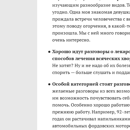
изучающим разнообразие видов. То
угодно. Одна моя знакомая девушка
прождала встречи человечества с
этому поводу огорчения, в какой-т
произошла. Мы с ней много говор
очень интересно.
Хорошо идут разговоры о лекар
способов лечения всяческих хво
Не хотят? Ну и не надо об их болез
спорить — больше слушать и поддак
Особой категорией стоят разго
желаемые разговоры из всех возмо
им возможность почувствовать се
помочь. Особенно хорошо работаю
прежнюю работу. Например, 92-лет
годах он растачивал напильникам
автомобильных фордовских моторо