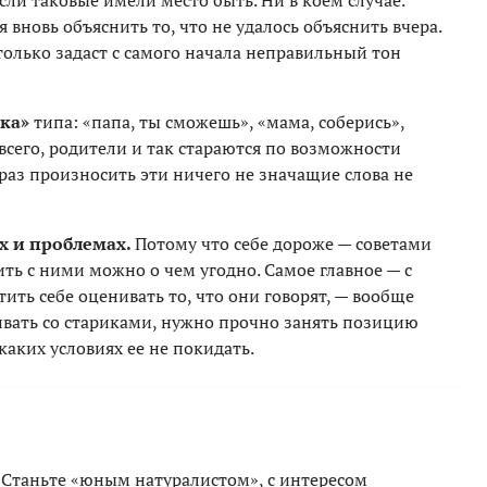
сли таковые имели место быть. Ни в коем случае.
 вновь объяснить то, что не удалось объяснить вчера.
только задаст с самого начала неправильный тон
ка»
типа: «папа, ты сможешь», «мама, соберись»,
 всего, родители и так стараются по возможности
раз произносить эти ничего не значащие слова не
х и проблемах.
Потому что себе дороже — советами
ть с ними можно о чем угодно. Самое главное — с
тить себе оценивать то, что они говорят, — вообще
ивать со стариками, нужно прочно занять позицию
аких условиях ее не покидать.
Станьте «юным натуралистом», с интересом