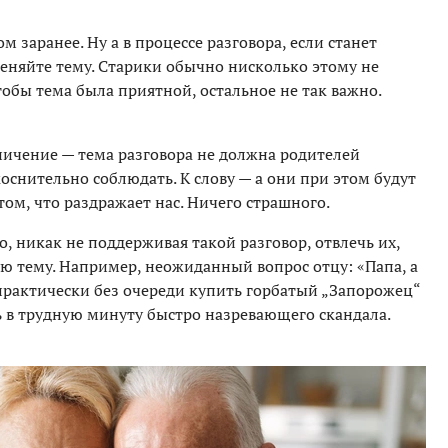
м заранее. Ну а в процессе разговора, если станет
меняйте тему. Старики обычно нисколько этому не
тобы тема была приятной, остальное не так важно.
ничение — тема разговора не должна родителей
коснительно соблюдать. К слову — а они при этом будут
 том, что раздражает нас. Ничего страшного.
то, никак не поддерживая такой разговор, отвлечь их,
 тему. Например, неожиданный вопрос отцу: «Папа, а
ь практически без очереди купить горбатый „Запорожец“
ь в трудную минуту быстро назревающего скандала.