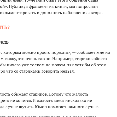
 общий язык. 15-летний опыт этого общения Саша
рюй». Публикуя фрагмент из книги, мы попросили
рокомментировать и дополнить наблюдения автора.
ИТЬ?
тель
, с которым можно просто поржать», — сообщает мне на
ам скажу, это очень важно. Например, стариков обоего
«Мы ничего уже толком не можем, так хотя бы об этом
про что со стариками говорить нельзя.
ость обижает стариков. Потому что жалость
реть не хочется. И жалость здесь нисколько не
куда лучше шутить. Юмор помогает намного лучше.