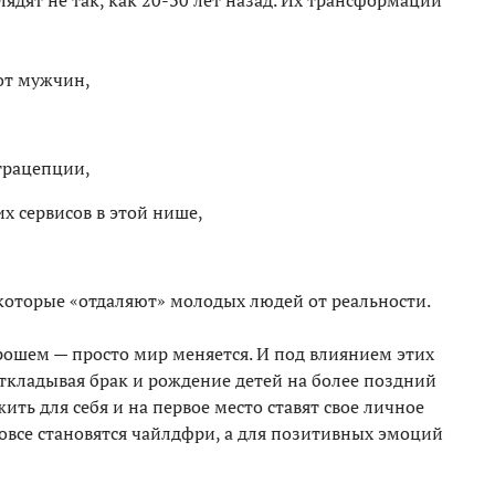
дят не так, как 20-30 лет назад. Их трансформации
от мужчин,
трацепции,
их сервисов в этой нише,
которые «отдаляют» молодых людей от реальности.
рошем — просто мир меняется. И под влиянием этих
ткладывая брак и рождение детей на более поздний
ть для себя и на первое место ставят свое личное
вовсе становятся чайлдфри, а для позитивных эмоций