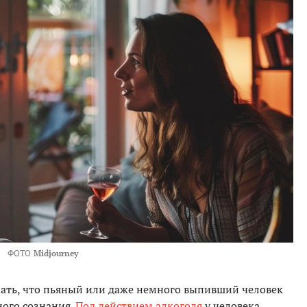
ФОТО
Midjourney
мать, что пьяный или даже немного выпивший человек
ного сознания.
Под действием алкоголя
у человека