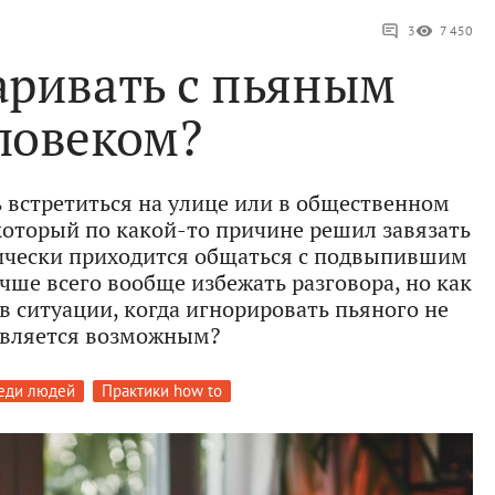
3
7 450
аривать с пьяным
ловеком?
ь встретиться на улице или в общественном
который по какой-то причине решил завязать
ически приходится общаться с подвыпившим
чше всего вообще избежать разговора, но как
 в ситуации, когда игнорировать пьяного не
авляется возможным?
еди людей
Практики how to