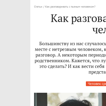
Статьи
/
Как разговаривать с пьяным человеком?
Как разгов
че
Большинству из нас случалос
месте с нетрезвым человеком, 
разговор. А некоторым период
родственником. Кажется, что лу
это сделать? И как вести себя
предст
Человек ср