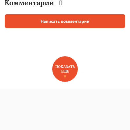
Комментарии
0
Написать комментарий
ПОКАЗАТЬ
ЕЩЕ
НОВОЕ НА САЙТЕ