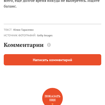
всего, еще долгое время никуда не выберетесь. Ищите
баланс.
ТЕКСТ:
Юлия Тарасенко
ИСТОЧНИК ФОТОГРАФИЙ:
Getty Images
Комментарии
0
Написать комментарий
ПОКАЗАТЬ
ЕЩЕ
НОВОЕ НА САЙТЕ