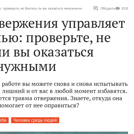
: проверьте, не боитесь ли вы оказаться ненужными
Обсудить
828
твержения управляет
ью: проверьте, не
ли вы оказаться
нужными
а работе вы можете снова и снова испытывать
ы лишний и от вас в любой момент избавятся.
ется травма отвержения. Знаете, откуда она
помогает от нее оправиться?
ебя
Человек среди людей