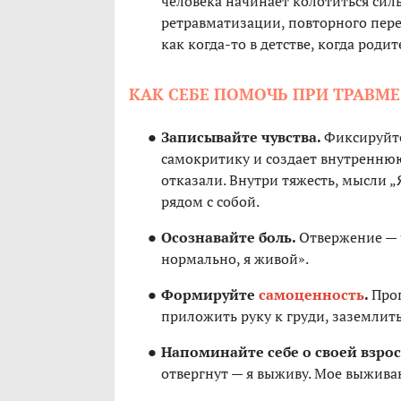
человека начинает колотиться сил
ретравматизации, повторного пер
как когда-то в детстве, когда роди
КАК СЕБЕ ПОМОЧЬ ПРИ ТРАВМ
Записывайте чувства.
Фиксируйте
самокритику и создает внутренню
отказали. Внутри тяжесть, мысли „
рядом с собой.
Осознавайте боль.
Отвержение — ч
нормально, я живой».
Формируйте
самоценность
.
Прог
приложить руку к груди, заземлить
Напоминайте себе о своей взро
отвергнут — я выживу. Мое выживан