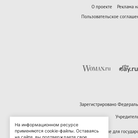
О проекте
Реклама н
Пользовательское соглаше
Зарегистрировано Федераль
Учредител
На информационном ресурсе
применяются cookie-файлы.
Оставаясь
Контактные данные для государст
на сайте, вы подтверждаете свое