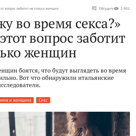
тот вопрос заботит не только женщин
Обсудить
2 901
жу во время секса?»
этот вопрос заботит
лько женщин
щин боятся, что будут выглядеть во время
пильно. Вот что обнаружили итальянские
исследователи.
ина и женщина
Секс