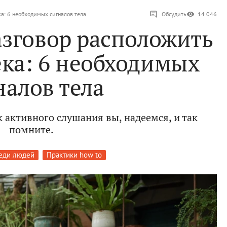
ка: 6 необходимых сигналов тела
Обсудить
14 046
азговор расположить
ека: 6 необходимых
налов тела
 активного слушания вы, надеемся, и так
помните.
еди людей
Практики how to