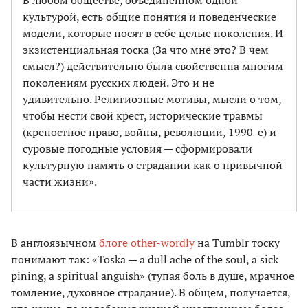
В любом обществе, объединенном одной
культурой, есть общие понятия и поведенческие
модели, которые носят в себе целые поколения. И
экзистенциальная тоска (За что мне это? В чем
смысл?) действительно была свойственна многим
поколениям русских людей. Это и не
удивительно. Религиозные мотивы, мысли о том,
чтобы нести свой крест, исторические травмы
(крепостное право, войны, революции, 1990-е) и
суровые погодные условия — сформировали
культурную память о страдании как о привычной
части жизни».
В англоязычном
блоге other-wordly
на Tumblr тоску
понимают так: «Toska — a dull ache of the soul, a sick
pining, a spiritual anguish» (тупая боль в душе, мрачное
томление, духовное страдание). В общем, получается,