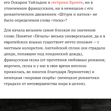
его Оскаром Уайльдом и
сестрами Бронте
, ни в
утонченном французском, ни в немецком с его
романтическим движением «Штурм и натиск» не
было определения слова «тоска»?
Для начала возьмем самое близкое по значению
слово. Понятие «Печаль» весьма универсальное, да и в
европейских языках существует нечто похожее — с
местным колоритом. Английский сплин (им страдали
денди, попавшие под лондонский дождь),
французская скука (от прочтения любовных романов;
впрочем, скука и у нас в свое время неплохо
прижилась, во многом благодаря Лермонтову) и
немецкая «мировая скорбь» (немецкие романтики
страдали от несовершенства мира в целом).