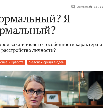
Обсудить
16 711
нормальный? Я
рмальный?
торой заканчиваются особенности характера и
 расстройство личности?
овье и красота
Человек среди людей