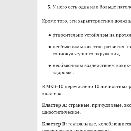
У него есть одна или больше пато
Кроме того, эти характеристики должн
относительно устойчивы на протяж
необъяснимы как этап развития эт
социокультурного окружения,
необъяснимы воздействием каких-
здоровья.
В МКБ-10 перечислено 10 личностных ра
кластера.
Кластер А:
странные, причудливые, эк
шизотипическое.
Кластер B:
театральные, колеблющиеся 
истерическое, нарциссическое.