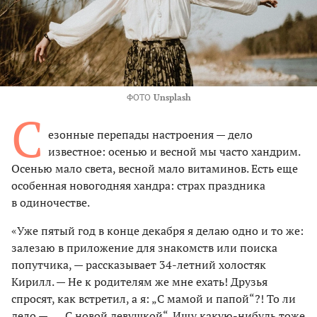
ФОТО
Unsplash
С
езонные перепады настроения — дело
известное: осенью и весной мы часто хандрим.
Осенью мало света, весной мало витаминов. Есть еще
особенная новогодняя хандра: страх праздника
в одиночестве.
«Уже пятый год в конце декабря я делаю одно и то же:
залезаю в приложение для знакомств или поиска
попутчика, — рассказывает 34-летний холостяк
Кирилл. — Не к родителям же мне ехать! Друзья
спросят, как встретил, а я: „С мамой и папой“?! То ли
дело — „…С новой девушкой“. Ищу какую-нибудь тоже