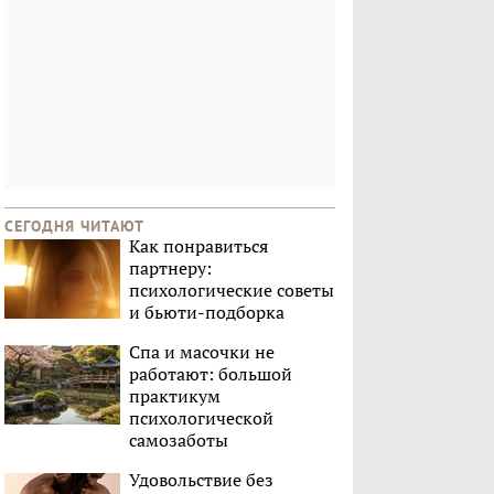
СЕГОДНЯ ЧИТАЮТ
Как понравиться
партнеру:
психологические советы
и бьюти-подборка
Спа и масочки не
работают: большой
практикум
психологической
самозаботы
Удовольствие без