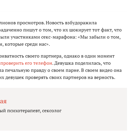
лионов просмотров. Новость взбудоражила
задаченно пишут о том, что их шокирует тот факт, что
были участниками секс-марафона: «Мы забыли о том,
, которые среди нас».
приватность своего партнера, однако в один момент
проверить его телефон
. Девушка поделилась, что
ла печальную правду о своем парне. В своем видео она
их девушек проверять своих партнеров на верность.
ая
ый психотерапевт, сексолог