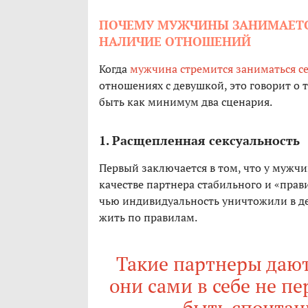
ПОЧЕМУ МУЖЧИНЫ ЗАНИМАЕТСЯ
НАЛИЧИЕ ОТНОШЕНИЙ
Когда
мужчина стремится заниматься се
отношениях с девушкой, это говорит о т
быть как минимум два сценария.
1. Расщепленная сексуальность
Первый заключается в том, что у мужч
качестве партнера стабильного и «пра
чью индивидуальность уничтожили в дет
жить по правилам.
Такие партнеры дают
они сами в себе не пе
быть спонта