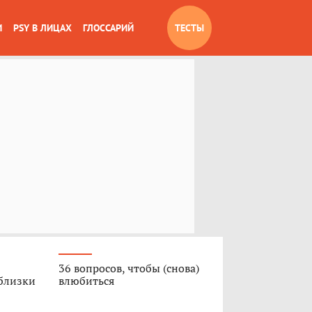
И
PSY В ЛИЦАХ
ГЛОССАРИЙ
ТЕСТЫ
36 вопросов, чтобы (снова)
 близки
влюбиться