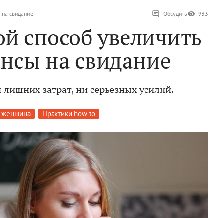
ы на свидание
Обсудить
933
ой способ увеличить
ансы на свидание
и лишних затрат, ни серьезных усилий.
 женщина
Практики how to