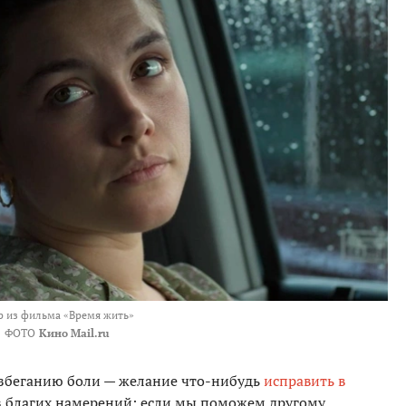
р из фильма «Время жить»
ФОТО
Кино Mail.ru
избеганию боли — желание что-нибудь
исправить в
из благих намерений: если мы поможем другому