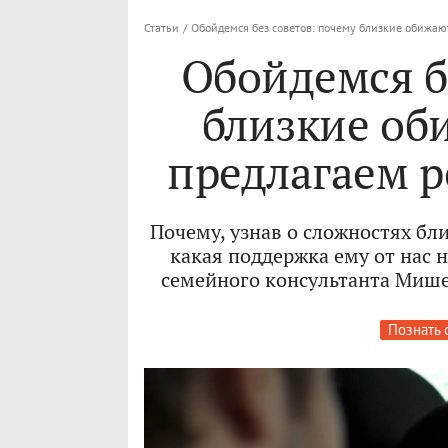
Статьи
/
Обойдемся без советов: почему близкие обижаю
Обойдемся б
близкие об
предлагаем 
Почему, узнав о сложностях бл
какая поддержка ему от нас 
семейного консультанта Мише
Познать 