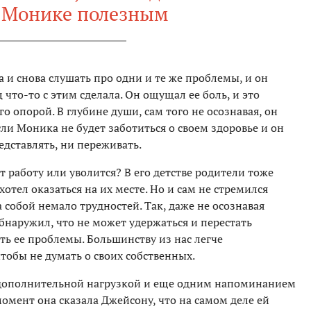
ь Монике полезным
а и снова слушать про одни и те же проблемы, и он
что-то с этим сделала. Он ощущал ее боль, и это
го опорой. В глубине души, сам того не осознавая, он
сли Моника не будет заботиться о своем здоровье и он
редставлять, ни переживать.
т работу или уволится? В его детстве родители тоже
е хотел оказаться на их месте. Но и сам не стремился
а собой немало трудностей. Так, даже не осознавая
обнаружил, что не может удержаться и перестать
ать ее проблемы. Большинству из нас легче
чтобы не думать о своих собственных.
 дополнительной нагрузкой и еще одним напоминанием
момент она сказала Джейсону, что на самом деле ей