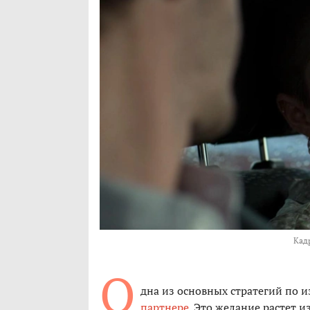
Кад
О
дна из основных стратегий по 
партнере
. Это желание растет 