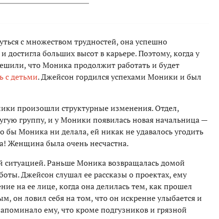
уться с множеством трудностей, она успешно
 достигла больших высот в карьере. Поэтому, когда у
решили, что Моника продолжит работать и будет
ь с детьми
. Джейсон гордился успехами Моники и был
ники произошли структурные изменения. Отдел,
угую группу, и у Моники появилась новая начальница —
о бы Моника ни делала, ей никак не удавалось угодить
да! Женщина была очень несчастна.
й ситуацией. Раньше Моника возвращалась домой
боты. Джейсон слушал ее рассказы о проектах, ему
ние на ее лице, когда она делилась тем, как прошел
ым, он ловил себя на том, что он искренне улыбается и
 напоминало ему, что кроме подгузников и грязной