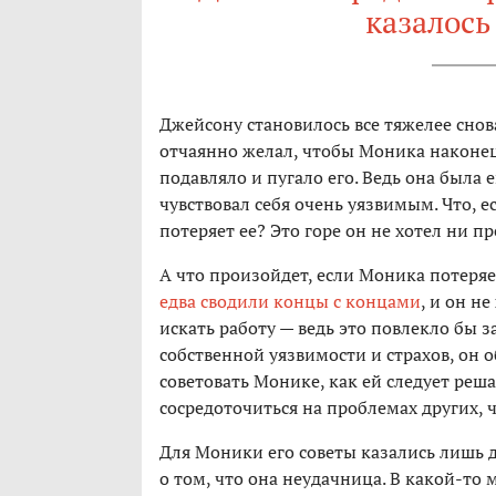
казалос
Джейсону становилось все тяжелее снов
отчаянно желал, чтобы Моника наконец 
подавляло и пугало его. Ведь она была е
чувствовал себя очень уязвимым. Что, е
потеряет ее? Это горе он не хотел ни п
А что произойдет, если Моника потеряе
едва сводили концы с концами
, и он н
искать работу — ведь это повлекло бы з
собственной уязвимости и страхов, он 
советовать Монике, как ей следует реш
сосредоточиться на проблемах других, 
Для Моники его советы казались лишь
о том, что она неудачница. В какой-то 