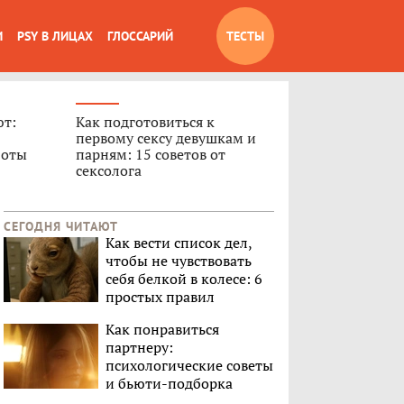
И
PSY В ЛИЦАХ
ГЛОССАРИЙ
ТЕСТЫ
ют:
Как подготовиться к
первому сексу девушкам и
боты
парням: 15 советов от
сексолога
СЕГОДНЯ ЧИТАЮТ
Как вести список дел,
чтобы не чувствовать
себя белкой в колесе: 6
простых правил
Как понравиться
партнеру:
психологические советы
и бьюти-подборка