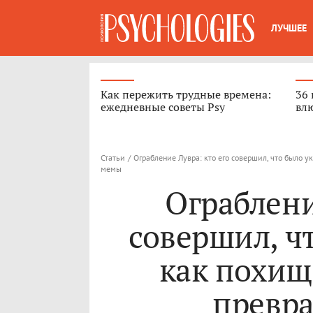
ЛУЧШЕЕ
Как пережить трудные времена:
36 
ежедневные советы Psy
вл
Статьи
/
Ограбление Лувра: кто его совершил, что было 
мемы
Ограблени
совершил, ч
как похи
превр