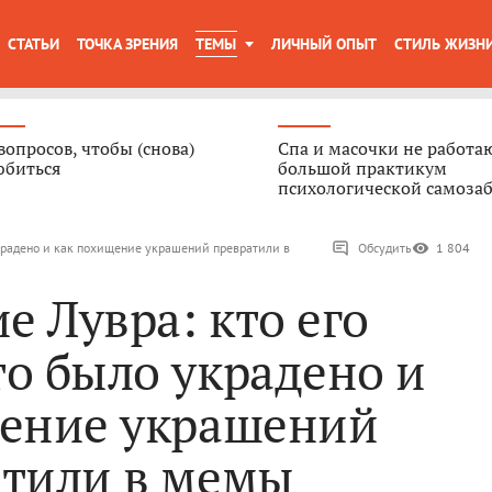
СТАТЬИ
ТОЧКА ЗРЕНИЯ
ТЕМЫ
ЛИЧНЫЙ ОПЫТ
СТИЛЬ ЖИЗН
вопросов, чтобы (снова)
Спа и масочки не работа
юбиться
большой практикум
психологической самоза
украдено и как похищение украшений превратили в
Обсудить
1 804
е Лувра: кто его
то было украдено и
щение украшений
атили в мемы