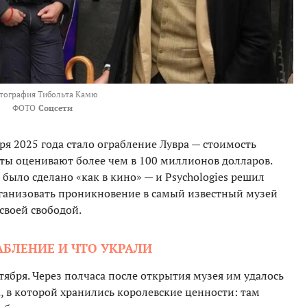
тография Тибольта Камю
ФОТО
Соцсети
я 2025 года стало ограбление Лувра — стоимость
ы оценивают более чем в 100 миллионов долларов.
 было сделано «как в кино» — и Psychologies решил
организовать проникновение в самый известный музей
своей свободой.
БЛЕНИЕ И ЧТО УКРАЛИ
тября. Через полчаса после открытия музея им удалось
, в которой хранились королевские ценности: там