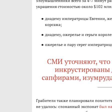
злоумышленники всего за 4-7 минут р
украшения стоимостью около $102 млн. 
диадему императрицы Евгении, жен
корсажа;
диадему, ожерелье и серьги корол
ожерелье и пару серег императри
СМИ уточняют, что
инкрустированы
сапфирами, изумруда
Грабители также планировали похитить
не удалось: сломанный экспонат
был н