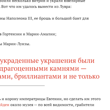
азбили несколько витрин и украли ювелирные
Вот что им удалось вынести из Лувра:
ы Наполеона III, ее брошь и большой бант для
ев Гортензии и Марии-Амалии;
цы Марии-Луизы.
 украденные украшения были
 драгоценными камнями —
ми, бриллиантами и не только
 и корону императрицы Евгении, но сделать им этого
айден
около музея — по всей видимости, грабители