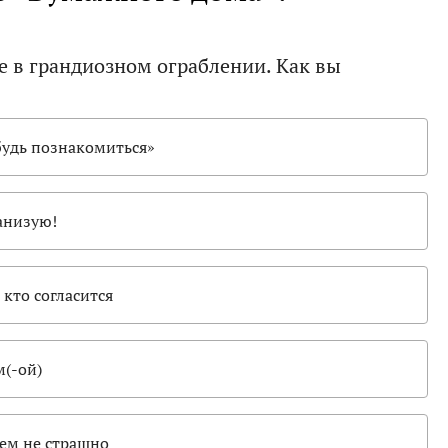
е в грандиозном ограблении. Как вы
будь познакомиться»
ганизую!
 кто согласится
м(-ой)
сем не страшно