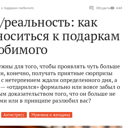
я к подаркам любимого
Обсудить
648
реальность: как
носиться к подаркам
юбимого
ужны для того, чтобы проявлять чуть больше
и, конечно, получать приятные сюрпризы
ы с нетерпением ждали определенного дня, а
— «отдарился» формально или вовсе забыл о
ым доказательством того, что он больше не
и или в принципе разлюбил вас?
Антистресс
Мужчина и женщина