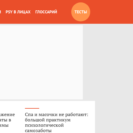
И
PSY В ЛИЦАХ
ГЛОССАРИЙ
ТЕСТЫ
ажение
Спа и масочки не работают:
аты в
большой практикум
Димы
психологической
самозаботы