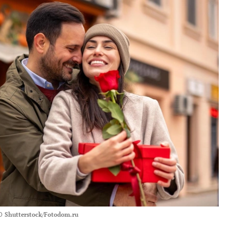
О
Shutterstock/Fotodom.ru