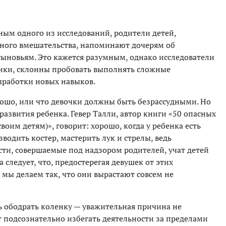
ным одного из исследований, родители детей,
ного вмешательства, напоминают дочерям об
сыновьям. Это кажется разумным, однако исследователи
чики, склонны пробовать выполнять сложные
ыработки новых навыков.
рошо, или что девочки должны быть безрассудными. Но
развития ребенка. Гевер Талли, автор книги «50 опасных
оим детям)», говорит: хорошо, когда у ребенка есть
водить костер, мастерить лук и стрелы, ведь
ти, совершаемые под надзором родителей, учат детей
 следует, что, предостерегая девушек от этих
 мы делаем так, что они вырастают совсем не
ть ободрать коленку — уважительная причина не
т подсознательно избегать деятельности за пределами