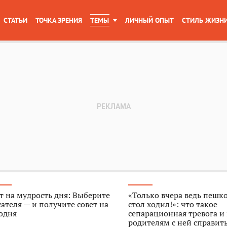
СТАТЬИ
ТОЧКА ЗРЕНИЯ
ТЕМЫ
ЛИЧНЫЙ ОПЫТ
СТИЛЬ ЖИЗН
т на мудрость дня: Выберите
«Только вчера ведь пешк
ателя — и получите совет на
стол ходил!»: что такое
одня
сепарационная тревога и
родителям с ней справит