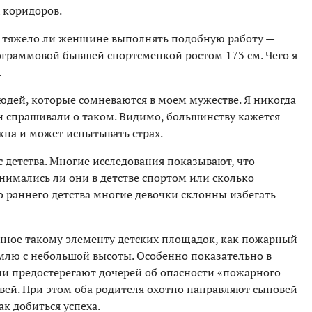
 коридоров.
ь, тяжело ли женщине выполнять подобную работу —
ограммовой бывшей спортсменкой ростом 173 см. Чего я
.
юдей, которые сомневаются в моем мужестве. Я никогда
 спрашивали о таком. Видимо, большинству кажется
на и может испытывать страх.
с детства. Многие исследования показывают, что
анимались ли они в детстве спортом или сколько
о раннего детства многие девочки склонны избегать
енное такому элементу детских площадок, как пожарный
емлю с небольшой высоты. Особенно показательно в
ни предостерегают дочерей об опасности «пожарного
вей. При этом оба родителя охотно направляют сыновей
ак добиться успеха.