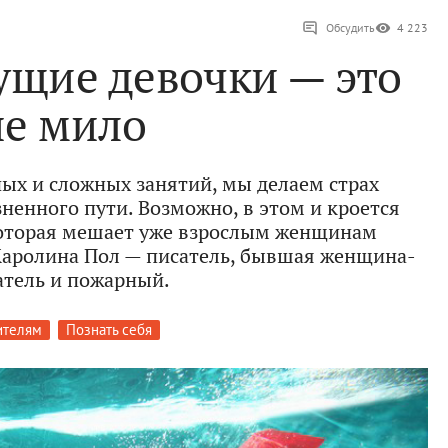
Обсудить
4 223
ущие девочки — это
не мило
ных и сложных занятий, мы делаем страх
ненного пути. Возможно, в этом и кроется
которая мешает уже взрослым женщинам
 Каролина Пол — писатель, бывшая женщина-
атель и пожарный.
ителям
Познать себя