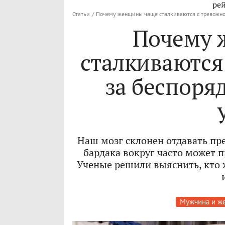
рей
Статьи
/
Почему женщины чаще сталкиваются с тревожнос
Почему 
сталкиваются
за беспоря
Наш мозг склонен отдавать пр
бардака вокруг часто может п
Ученые решили выяснить, кто 
Мужчина и ж