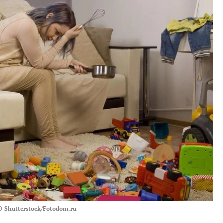
О
Shutterstock/Fotodom.ru