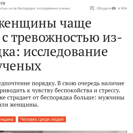
са
тью из-за беспорядка: исследование ученых
Обсудить
4 904
женщины чаще
 с тревожностью из-
дка: исследование
ученых
едпочтение порядку. В свою очередь наличие
риводить к чувству беспокойства и стрессу.
же страдает от беспорядка больше: мужчины
или женщины.
енщина
Человек среди людей