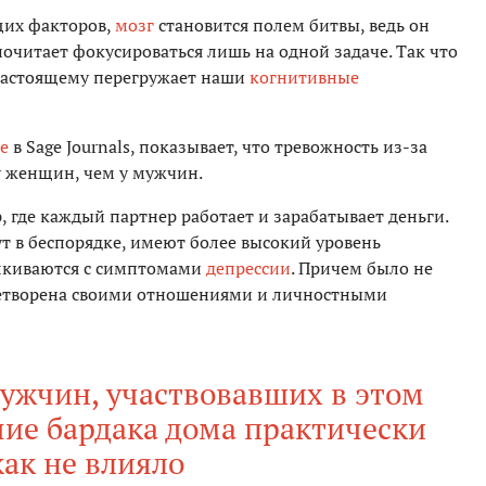
щих факторов,
мозг
становится полем битвы, ведь он
очитает фокусироваться лишь на одной задаче. Так что
-настоящему перегружает наши
когнитивные
е
в Sage Journals, показывает, что тревожность из-за
у женщин, чем у мужчин.
, где каждый партнер работает и зарабатывает деньги.
т в беспорядке, имеют более высокий уровень
талкиваются с симптомами
депрессии
. Причем было не
летворена своими отношениями и личностными
мужчин, участвовавших в этом
чие бардака дома практически
ак не влияло