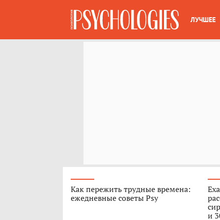
ЛУЧШЕЕ
Как пережить трудные времена:
Еха
ежедневные советы Psy
ра
сир
и 3