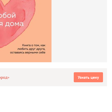
ород»
Узнать цену