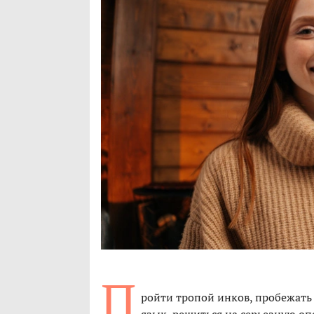
П
ройти тропой инков, пробежать 