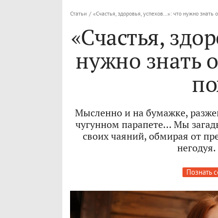
Статьи
/
«Счастья, здоровья, успехов…»: что нужно знать
«Счастья, здор
нужно знать 
по
Мысленно и на бумажке, разже
чугунном парапете… Мы загад
своих чаяний, обмирая от пр
негодуя.
Познать с