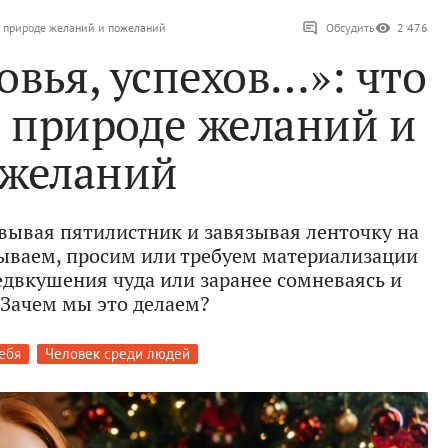
 о природе желаний и пожеланий
Обсудить
2 476
овья, успехов…»: что
о природе желаний и
желаний
вывая пятилистник и завязывая ленточку на
ываем, просим или требуем материализации
едвкушения чуда или заранее сомневаясь и
 Зачем мы это делаем?
ебя
Человек среди людей