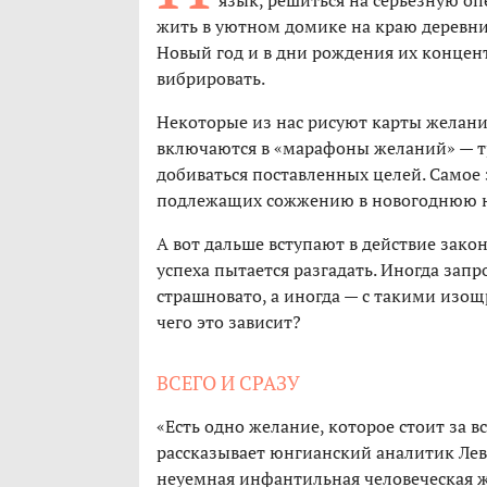
язык, решиться на серьезную оп
жить в уютном домике на краю деревни
Новый год и в дни рождения их концент
вибрировать.
Некоторые из нас рисуют карты желани
включаются в «марафоны желаний» — тр
добиваться поставленных целей. Самое 
подлежащих сожжению в новогоднюю н
А вот дальше вступают в действие зако
успеха пытается разгадать. Иногда запр
страшновато, а иногда — с такими изощ
чего это зависит?
ВСЕГО И СРАЗУ
«Есть одно желание, которое стоит за в
рассказывает юнгианский аналитик Лев 
неуемная инфантильная человеческая ж