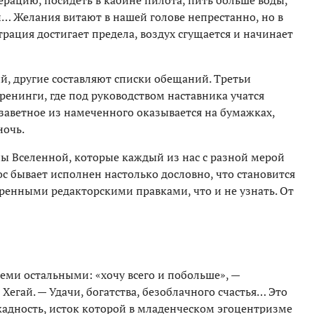
ерацию, посидеть в кабине пилота, пить больше воды,
… Желания витают в нашей голове непрестанно, но в
рация достигает предела, воздух сгущается и начинает
й, другие составляют списки обещаний. Третьи
енинги, где под руководством наставника учатся
заветное из намеченного оказывается на бумажках,
очь.
ны Вселенной, которые каждый из нас с разной мерой
ос бывает исполнен настолько дословно, что становится
ренными редакторскими правками, что и не узнать. От
семи остальными: «хочу всего и побольше», —
Хегай. — Удачи, богатства, безоблачного счастья… Это
адность, исток которой в младенческом эгоцентризме