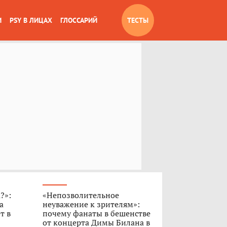
И
PSY В ЛИЦАХ
ГЛОССАРИЙ
ТЕСТЫ
?»:
«Непозволительное
а
неуважение к зрителям»:
т в
почему фанаты в бешенстве
от концерта Димы Билана в