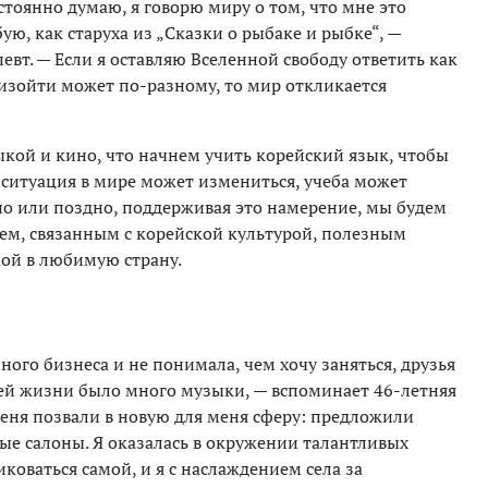
остоянно думаю, я говорю миру о том, что мне это
ую, как старуха из „Сказки о рыбаке и рыбке“, —
вт. — Если я оставляю Вселенной свободу ответить как
роизойти может по-разному, то мир откликается
кой и кино, что начнем учить корейский язык, чтобы
о ситуация в мире может измениться, учеба может
ано или поздно, поддерживая это намерение, мы будем
м, связанным с корейской культурой, полезным
ой в любимую страну.
много бизнеса и не понимала, чем хочу заняться, друзья
ей жизни было много музыки, — вспоминает 46-летняя
меня позвали в новую для меня сферу: предложили
е салоны. Я оказалась в окружении талантливых
коваться самой, и я с наслаждением села за