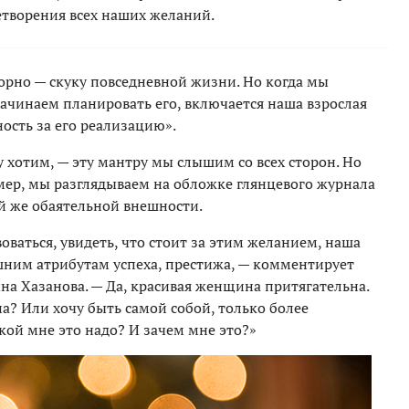
етворения всех наших желаний.
рно — скуку повседневной жизни. Но когда мы
начинаем планировать его, включается наша взрослая
ность за его реализацию».
 хотим, — эту мантру мы слышим со всех сторон. Но
имер, мы разглядываем на обложке глянцевого журнала
й же обаятельной внешности.
ваться, увидеть, что стоит за этим желанием, наша
шним атрибутам успеха, престижа, — комментирует
а Хазанова. — Да, красивая женщина притягательна.
она? Или хочу быть самой собой, только более
акой мне это надо? И зачем мне это?»