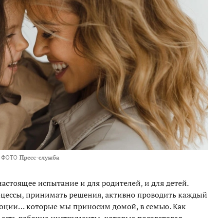
ФОТО
Пресс-служба
астоящее испытание и для родителей, и для детей.
роцессы, принимать решения, активно проводить каждый
 эмоции… которые мы приносим домой, в семью. Как