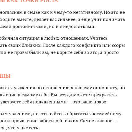
Ы КАК ТОЧКИ РОСТА
огласиям в семье как к чему-то негативному. Но это не
одите вместе, делает вас сильнее, а еще учит понимать
всеми достоинствами, но и с недостатками.
 обычная ситуация в любых отношениях. Учитесь
ать своих близких. После каждого конфликта или ссоры
сли не правы были вы, не корите себя за это, а просто
ИЦЫ
саются уважения по отношению к нашему оппоненту, но
важение к самому себе. Вы всегда можете прекратить
чувствуете себя подавленными — это ваше право.
ным явлением, не стесняйтесь обратиться к семейному
ка и проявление заботы о близких. Самое главное —
е, что у нас есть.