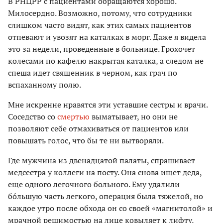
В РНЦРР с пациентами обращаются хорошо.
Милосердно. Возможно, потому, что сотрудники
слишком часто видят, как этих самых пациентов
отпевают и увозят на каталках в морг. Даже я видела
это за недели, проведенные в больнице. Грохочет
колесами по кафелю накрытая каталка, а следом не
спеша идет священник в черном, как грач по
вспаханному полю.
Мне искренне нравятся эти уставшие сестры и врачи.
Соседство со
смертью
выматывает, но они не
позволяют себе отмахиваться от пациентов или
повышать голос, что бы те ни вытворяли.
Где мужчина из двенадцатой палаты, спрашивает
медсестра у коллеги на посту. Она снова ищет деда,
еще одного легочного больного. Ему удалили
бóльшую часть легкого, операция была тяжелой, но
каждое утро после обхода он со своей «магнитолой» и
мрачной решимостью на лице ковыляет к лифту,