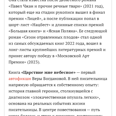
«Павел Чжан и прочие речные твари» (2021 год),
который еще на стадии рукописи вышел в финал
премии «Лицей», а после публикации попал в
шорт-лист «Нацбест» и длинные списки премий
«Большая книга» и «Ясная Поляна». Ее следующий
роман «Сезон отравленных плодов» стал одной
из самых обсуждаемых книг 2022 года, вошел в
лонг-листы крупнейших литературных премий и
принес автору победу в «Московской Арт
Премии» (2023).
Книга
«Царствие мне небесное»
— первый
автофикшн
Веры Богдановой. В ней писательница
напрямую обращается к собственному опыту:
история главной героини, столкнувшейся с
диагнозом «злокачественная опухоль легких»,
основана на реальных событиях жизни
писательницы. В центре повествования — путь
через болезнь и страх к ремиссии, внутреннему