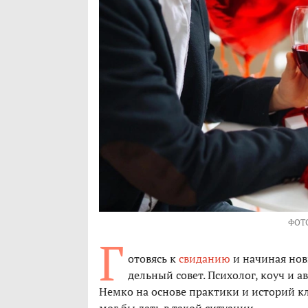
ФОТ
Г
отовясь к
свиданию
и начиная нов
дельный совет. Психолог, коуч и а
Немко на основе практики и историй кл