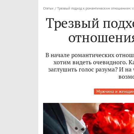
Статьи
/
Трезвый подход к романтическим отношениям: с
Трезвый подх
отношения
В начале романтических отнош
хотим видеть очевидного. К
заглушить голос разума? И на
возм
Мужчина и женщи