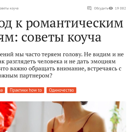
оветы коуча
Обсудить
19 082
од к романтическим
м: советы коуча
ений мы часто теряем голову. Не видим и не
ак разглядеть человека и не дать эмоциям
 что важно обращать внимание, встречаясь с
ожным партнером?
на
Практики how to
Одиночество