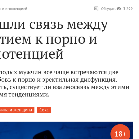
но и импотенцией
Обсудить
3 299
шли связь между
тием к порно и
отенцией
олодых мужчин все чаще встречаются две
овь к порно и эректильная дисфункция.
ь, существует ли взаимосвязь между этими
мя тенденциями.
ина и женщина
Секс
18+