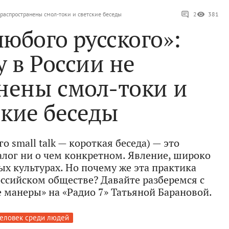
 распространены смол-токи и светские беседы
2
381
любого русского»:
 в России не
нены смол-токи и
ские беседы
о small talk — короткая беседа) — это
лог ни о чем конкретном. Явление, широко
ых культурах. Но почему же эта практика
оссийском обществе? Давайте разберемся с
манеры» на «Радио 7» Татьяной Барановой.
еловек среди людей