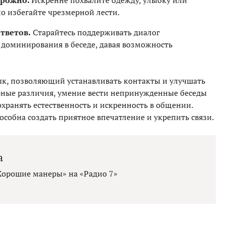
орожно.
Искренне похвалите одежду, улыбку или
но избегайте чрезмерной лести.
тветов.
Старайтесь поддерживать диалог
доминирования в беседе, давая возможность
к, позволяющий устанавливать контакты и улучшать
рные различия, умение вести непринужденные беседы
охранять естественность и искренность в общении.
особна создать приятное впечатление и укрепить связи.
а
орошие манеры» на «Радио 7»