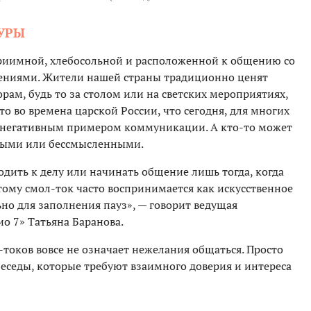
УРЫ
приимной, хлебосольной и расположенной к общению со
рениями. Жители нашей страны традиционно ценят
рам, будь то за столом или на светских мероприятиях,
о во времена царской России, что сегодня, для многих
е, негативным примером коммуникации. А кто-то может
тными или бессмысленными.
одить к делу или начинать общение лишь тогда, когда
тому смол-ток часто воспринимается как искусственное
но для заполнения пауз», — говорит ведущая
ио 7» Татьяна Баранова.
-токов вовсе не означает нежелания общаться. Просто
беседы, которые требуют взаимного доверия и интереса