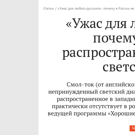
Статьи
/
«Ужас для любого русского»: почему в России не
«Ужас для 
почему
распростра
свет
Смол-ток (от английског
непринужденный светский диа
распространенное в западн
практически отсутствует в р
ведущей программы «Хорошие 
Ч