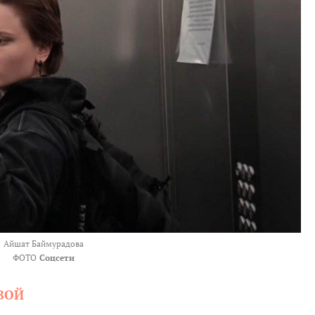
Айшат Баймурадова
ФОТО
Соцсети
ВОЙ