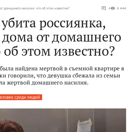
от домашнего насилия: что об этом известно?
4
6 444
убита россиянка,
 дома от домашнего
 об этом известно?
была найдена мертвой в съемной квартире в
ки говорили, что девушка сбежала из семьи
тала жертвой домашнего насилия.
еловек среди людей