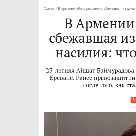
Статьи
/
В Армении убита россиянка, сбежавшая из дома 
В Армении 
сбежавшая из
насилия: что
23-летняя Айшат Баймурадова 
Ереване. Ранее правозащитни
после того, как с
Ч