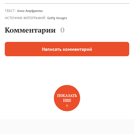
ТЕКСТ:
Алла Ануфриева
ИСТОЧНИК ФОТОГРАФИЙ:
Getty Images
Комментарии
0
Написать комментарий
ПОКАЗАТЬ
ЕЩЕ
НОВОЕ НА САЙТЕ