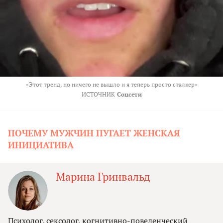
«Этот тренд, но ничего не вышло и я теперь просто сталкер»
ИСТОЧНИК
Соцсети
ПОЧЕМУ МУЖЧИН ПУГАЕТ ЖЕНСКАЯ
ИНИЦИАТИВА
Марина Гринвальд
Психолог, сексолог, когнитивно-поведенческий