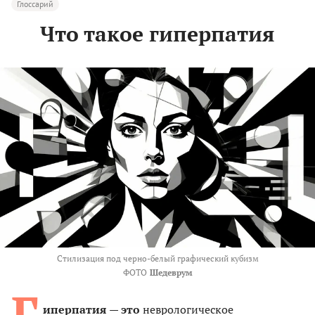
Глоссарий
Что такое гиперпатия
Стилизация под
черно-белый графический кубизм
ФОТО
Шедеврум
Г
иперпатия
— это
неврологическое