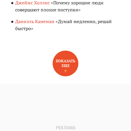
Джеймс Холлис
«Почему хорошие люди
совершают плохие поступки»
Даниэль Канеман
«Думай медленно, решай
быстро»
ПОКАЗАТЬ
ЕЩЕ
НОВОЕ НА САЙТЕ