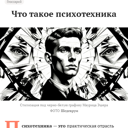
Глоссарий
Что такое психотехника
Стилизация под
черно-белую графику Маурица Эшера
ФОТО
Шедеврум
П
сихотехника
— это
практическая отрасль